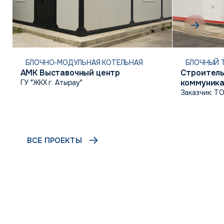
БЛОЧНО-МОДУЛЬНАЯ КОТЕЛЬНАЯ
БЛОЧНЫЙ 
АМК Выставочный центр
Строитель
коммуника
ГУ "ЖКХ г. Атырау"
инфраструк
Заказчик: Т
г. Атырау
ВСЕ ПРОЕКТЫ