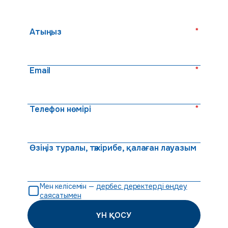
*
Атыңыз
*
Email
*
Телефон нөмірі
Өзіңіз туралы, тәжірибе, қалаған лауазым
Мен келісемін —
дербес деректерді өңдеу
саясатымен
ҮН ҚОСУ