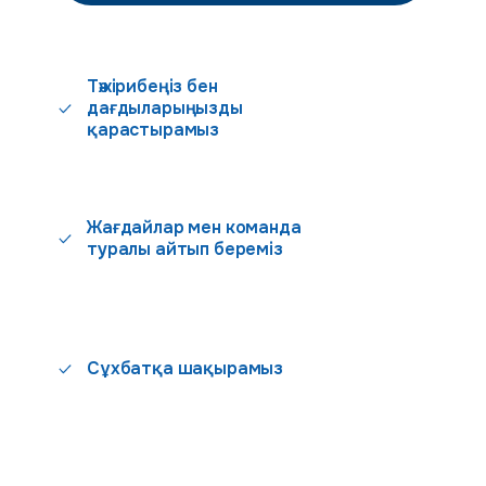
Тәжірибеңіз бен
дағдыларыңызды
қарастырамыз
Жағдайлар мен команда
туралы айтып береміз
Сұхбатқа шақырамыз