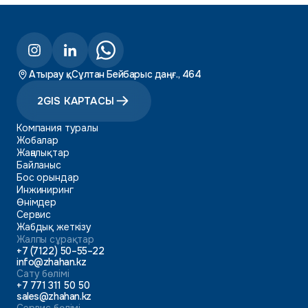
Атырау қ., Сұлтан Бейбарыс даңғ., 464
2GIS КАРТАСЫ
Компания туралы
Жобалар
Жаңалықтар
Байланыс
Бос орындар
Инжиниринг
Өнімдер
Сервис
Жабдық жеткізу
Жалпы сұрақтар
+7 (7122) 50–55–22
info@zhahan.kz
Сату бөлімі
+7 771 311 50 50
sales@zhahan.kz