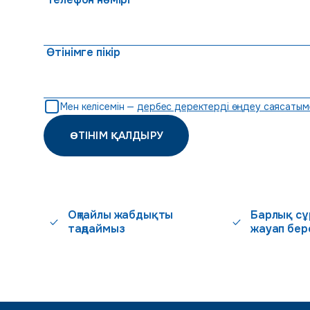
Өтінімге пікір
Мен келісемін —
дербес деректерді өңдеу саясатым
ӨТІНІМ ҚАЛДЫРУ
Оңтайлы жабдықты
Барлық сұ
таңдаймыз
жауап бер