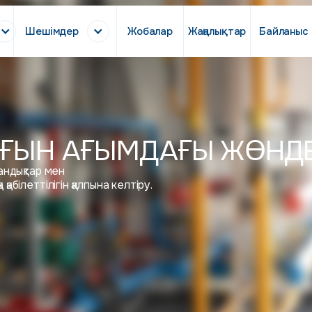
Шешімдер
Жобалар
Жаңалықтар
Байланыс
ҒЫН АҒЫМДАҒЫ ЖӨНД
андықтар мен
ілеттілігін қалпына келтіру.