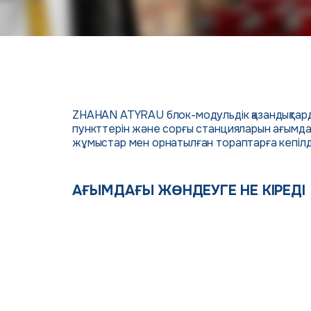
ZHAHAN ATYRAU блок-модульдік қазандықтард
пункттерін және сорғы станцияларын ағымдағ
жұмыстар мен орнатылған тораптарға кепілдік
АҒЫМДАҒЫ ЖӨНДЕУГЕ НЕ КІРЕДІ