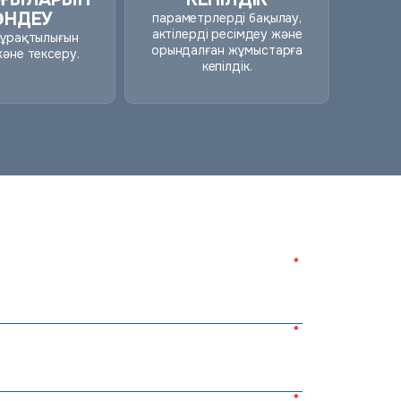
НДЕУ
параметрлерді бақылау,
актілерді ресімдеу және
ұрақтылығын
орындалған жұмыстарға
және тексеру.
кепілдік.
*
*
*