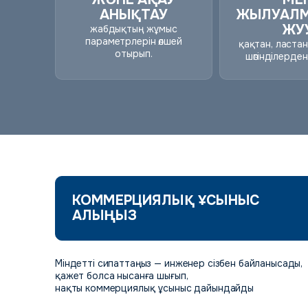
АНЫҚТАУ
ЖЫЛУАЛ
ЖУ
жабдықтың жұмыс
параметрлерін өлшей
қақтан, ласта
отырып.
шөгінділерден
КОММЕРЦИЯЛЫҚ ҰСЫНЫС
АЛЫҢЫЗ
Міндетті сипаттаңыз — инженер сізбен байланысады,
қажет болса нысанға шығып,
нақты коммерциялық ұсыныс дайындайды