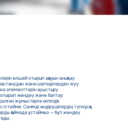
ерін өлшей отырып ақауын анықтау
 ластанудан және шөгінділерден жуу
ика элементтерін ауыстыру
е отырып жөндеу және баптау
ндалған жұмыстарға кепілдік
стейміз. Сенімді өндірушілердің түпнұсқа
арды қоймада ұстаймыз — бұл жөндеу
тады.