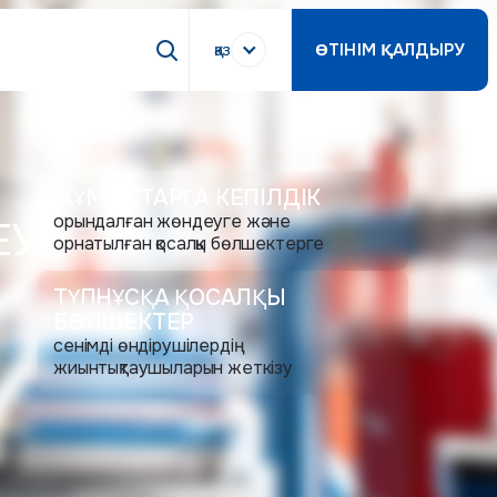
қаз
ӨТІНІМ ҚАЛДЫРУ
ЖҰМЫСТАРҒА КЕПІЛДІК
орындалған жөндеуге және
ЕУ
орнатылған қосалқы бөлшектерге
ТҮПНҰСҚА ҚОСАЛҚЫ
БӨЛШЕКТЕР
сенімді өндірушілердің
жиынтықтаушыларын жеткізу