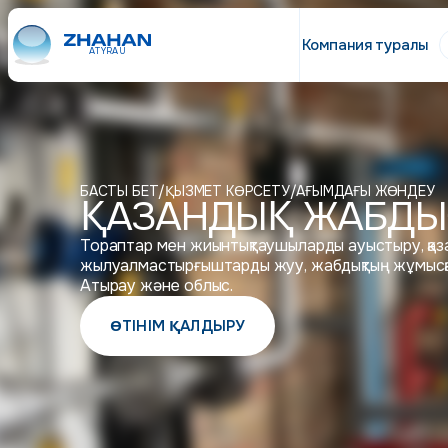
Компания туралы
ATYRAU
БАСТЫ БЕТ
/
ҚЫЗМЕТ КӨРСЕТУ
/
АҒЫМДАҒЫ ЖӨНДЕУ
ҚАЗАНДЫҚ ЖАБДЫ
Тораптар мен жиынтықтаушыларды ауыстыру, қаз
жылуалмастырғыштарды жуу, жабдықтың жұмысқа қаб
Атырау және облыс.
ӨТІНІМ ҚАЛДЫРУ