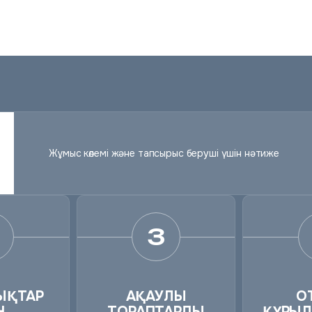
Жұмыс көлемі және тапсырыс беруші үшін нәтиже
3
ЫҚТАР
АҚАУЛЫ
О
Н
ТОРАПТАРДЫ
ҚҰРЫ