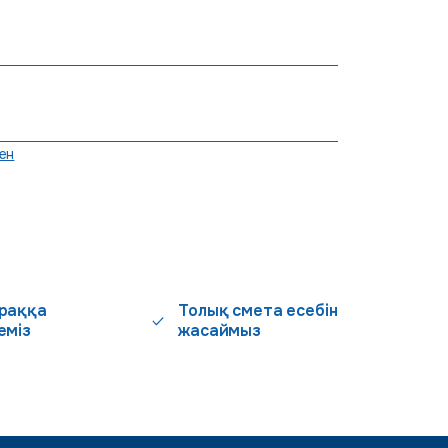
ен
раққа
Толық смета есебін
еміз
жасаймыз