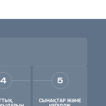
4
5
ТТЫҚ
СЫНАҚТАР ЖӘНЕ
ЛҒЫЛАРЫН
КЕПІЛДІК