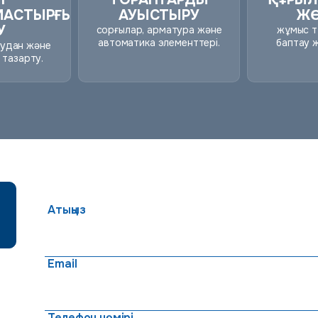
МАСТЫРҒЫШТАРДЫ
АУЫСТЫРУ
ЖӨ
У
сорғылар, арматура және
жұмыс т
автоматика элементтері.
баптау 
нудан және
 тазарту.
Атыңыз
Email
Телефон нөмірі