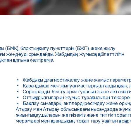
ы (БМҚ), блоктық жылу пункттерін (БЖП), жеке жылу
ы жөндеуді орындайды. Жабдықтың жұмысқа қабілеттілігін
пен қалпына келтіреміз.
Жабдықты диагностикалау және жұмыс параметрл
Қазандықтар мен жылуалмастырғыштарды қақтан,
Сорғыларды, бекіту арматурасын және автомат
Оттық құрылғыларын жұмыс тұрақтылығын тексер
Бақылау сынақтары, актілерді ресімдеу және оры
Атырау мен Атырау облысындағы нысандарда жұмыс і
жиынтықтаушыларын жеткіземіз және типтік торапт
мерзімдері мен қазандықтың тоқтап тұру уақытын қысқар