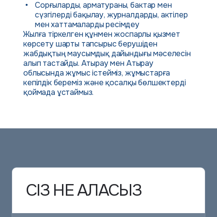
Сорғыларды, арматураны, бактар мен
сүзгілерді бақылау, журналдарды, актілер
мен хаттамаларды ресімдеу
Жылға тіркелген құнмен жоспарлы қызмет
көрсету шарты тапсырыс берушіден
жабдықтың маусымдық дайындығы мәселесін
алып тастайды. Атырау мен Атырау
облысында жұмыс істейміз, жұмыстарға
кепілдік береміз және қосалқы бөлшектерді
қоймада ұстаймыз.
СІЗ НЕ АЛАСЫЗ