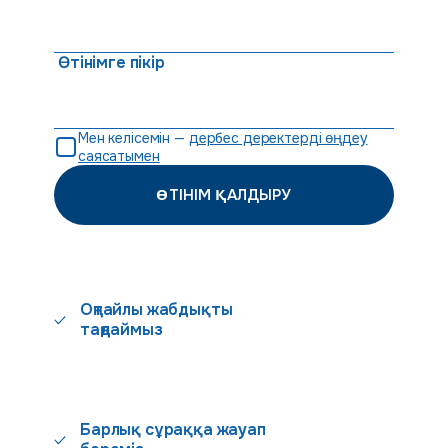
Өтінімге пікір
Мен келісемін —
дербес деректерді өңдеу
саясатымен
ӨТІНІМ ҚАЛДЫРУ
Оңтайлы жабдықты
таңдаймыз
Барлық сұраққа жауап