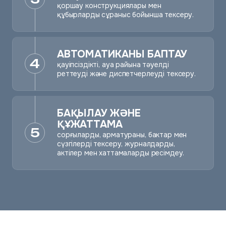
қоршау конструкциялары мен
құбырларды сұраныс бойынша тексеру.
АВТОМАТИКАНЫ БАПТАУ
4
қауіпсіздікті, ауа райына тәуелді
реттеуді және диспетчерлеуді тексеру.
БАҚЫЛАУ ЖӘНЕ
ҚҰЖАТТАМА
5
сорғыларды, арматураны, бактар мен
сүзгілерді тексеру, журналдарды,
актілер мен хаттамаларды ресімдеу.