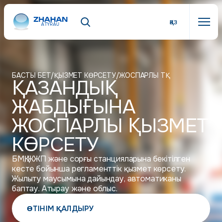
қаз
ATYRAU
БАСТЫ БЕТ
/
ҚЫЗМЕТ КӨРСЕТУ
/
ЖОСПАРЛЫ ТҚ
ҚАЗАНДЫҚ
ЖАБДЫҒЫНА
ЖОСПАРЛЫ ҚЫЗМЕТ
КӨРСЕТУ
БМҚ, ЖЖП және сорғы станцияларына бекітілген
кесте бойынша регламенттік қызмет көрсету.
Жылыту маусымына дайындау, автоматиканы
баптау. Атырау және облыс.
ӨТІНІМ ҚАЛДЫРУ