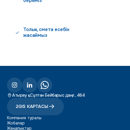
береміз
Толық смета есебін
жасаймыз
Атырау қ., Сұлтан Бейбарыс даңғ., 464
2GIS КАРТАСЫ
Компания туралы
Жобалар
Жаңалықтар