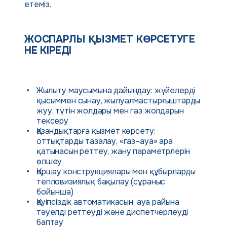
етеміз.
ЖОСПАРЛЫ ҚЫЗМЕТ КӨРСЕТУГЕ
НЕ КІРЕДІ
Жылыту маусымына дайындау: жүйелерді
қысыммен сынау, жылуалмастырғыштарды
жуу, түтін жолдары мен газ жолдарын
тексеру
Қазандықтарға қызмет көрсету:
оттықтарды тазалау, «газ–ауа» ара
қатынасын реттеу, жану параметрлерін
өлшеу
Қоршау конструкциялары мен құбырларды
тепловизиялық бақылау (сұраныс
бойынша)
Қауіпсіздік автоматикасын, ауа райына
тәуелді реттеуді және диспетчерлеуді
баптау