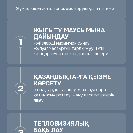
Жұмыс көлемі және тапсырыс беруші үшін нәтиже
ЖЫЛЫТУ МАУСЫМЫНА
ДАЙЫНДАУ
1
жүйелерді қысыммен сынау,
жылуалмастырғыштарды жуу, түтін
жолдары мен газ жолдарын тексеру.
ҚАЗАНДЫҚТАРҒА ҚЫЗМЕТ
КӨРСЕТУ
2
оттықтарды тазалау, «газ–ауа» ара
қатынасын реттеу, жану параметрлерін
өлшеу.
ТЕПЛОВИЗИЯЛЫҚ
БАҚЫЛАУ
3