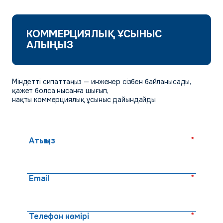
КОММЕРЦИЯЛЫҚ ҰСЫНЫС
АЛЫҢЫЗ
Міндетті сипаттаңыз — инженер сізбен байланысады,
қажет болса нысанға шығып,
нақты коммерциялық ұсыныс дайындайды
*
Атыңыз
*
Email
*
Телефон нөмірі