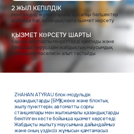
2 ЖЫЛ КЕПІЛДІК
монтаждау жұмыстарына, қосалқы бөлшектер
қоймада бар, қазандықтарға қызмет көрсету
ҚЫЗМЕТ КӨРСЕТУ ШАРТЫ
барлық жоспарлы міндеттерді қамтиды және
тапсырыс берушіден жабдықтың маусымдық
дайындығы мәселесін алып тастайды
ZHAHAN ATYRAU блок-модульдік
қазандықтарды (БМҚ), жеке және блоктық
жылу пункттерін, автоматты сорғы
станциялары мен жылжымалы қазандықтарды
бекітілген кесте бойынша қызмет көрсетеді.
Жабдықты жылыту маусымына дайындаймыз
және оның үздіксіз жұмысын қамтамасыз