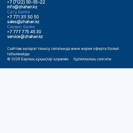
+7 (7122) 50–55–22
info@zhahan.kz
Сату бөлімі
+7 771 311 50 50
sales@zhahan.kz
Сервис бөлімі
+7 777 775 45 30
service@zhahan.kz
Сайттағы ақпарат танысу сипатында және жария оферта болып
табылмайды
© 2026 Барлық құқықтар қорғалған
Құпиялылық саясаты