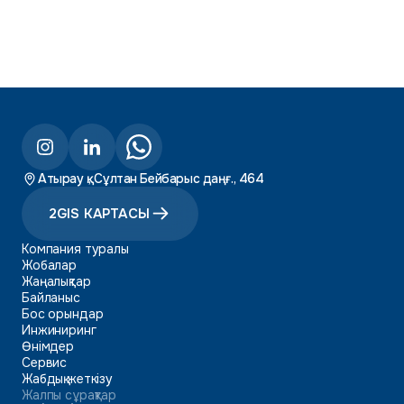
Атырау қ., Сұлтан Бейбарыс даңғ., 464
2GIS КАРТАСЫ
Компания туралы
Жобалар
Жаңалықтар
Байланыс
Бос орындар
Инжиниринг
Өнімдер
Сервис
Жабдық жеткізу
Жалпы сұрақтар