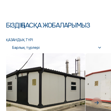
БІЗДІҢ БАСҚА ЖОБАЛАРЫМЫЗ
ҚАЗАНДЫҚ ТҮРІ