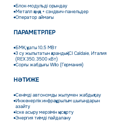
Блок-модульді орындау
Металл қаңқа + сэндвич-панельдер
Оператор аймағы
ПАРАМЕТРЛЕР
БМҚ қуаты 10,5 МВт
3 су жылытатын қазандық ICI Caldaie, Италия
(REX 350, 3500 кВт)
Сорғы жабдығы Wilo (Германия)
НӘТИЖЕ
Сенімді автономды жылумен жабдықтау
Инженерлік инфрақұрылым шығындарын
азайту
Іске асыру мерзімін қысқарту
Энергия тиімді пайдалану