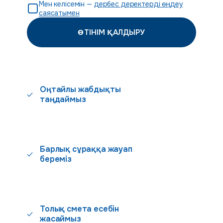
Мен келісемін —
дербес деректерді өңдеу
саясатымен
ӨТІНІМ ҚАЛДЫРУ
Оңтайлы жабдықты
таңдаймыз
Барлық сұраққа жауап
береміз
Толық смета есебін
жасаймыз