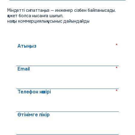
Міндетті сипаттаңыз — инженер сізбен байланысады,
қажет болса нысанға шығып,
нақты коммерциялық ұсыныс дайындайды
*
Атыңыз
*
Email
*
Телефон нөмірі
Өтінімге пікір