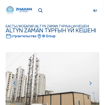
қаз
ATYRAU
БАСТЫ
/
ЖОБАЛАР
/
ALTYN ZAMAN ТҰРҒЫН ҮЙ КЕШЕНІ
ALTYN ZAMAN ТҰРҒЫН ҮЙ КЕШЕНІ
строительство
BI Group