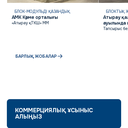
БЛОК-МОДУЛЬДІ ҚАЗАНДЫҚ
БЛОКТЫҚ Ж
АМК Көрме орталығы
Атырау қа
ауылында 
«Атырау қ. ТКШ» ММ
коммуник
Тапсырыс бе
инфрақұр
БАРЛЫҚ ЖОБАЛАР
КОММЕРЦИЯЛЫҚ ҰСЫНЫС
АЛЫҢЫЗ