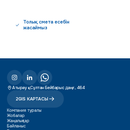
Толық смета есебін
жасаймыз
Атырау қ., Сұлтан Бейбарыс даңғ., 464
2GIS КАРТАСЫ
Компания туралы
Жобалар
Жаңалықтар
Байланыс