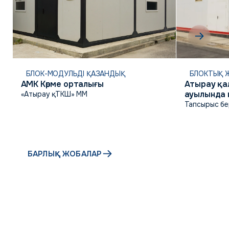
БЛОК-МОДУЛЬДІ ҚАЗАНДЫҚ
БЛОКТЫҚ Ж
АМК Көрме орталығы
Атырау қа
ауылында 
«Атырау қ. ТКШ» ММ
коммуник
Тапсырыс бе
инфрақұр
БАРЛЫҚ ЖОБАЛАР