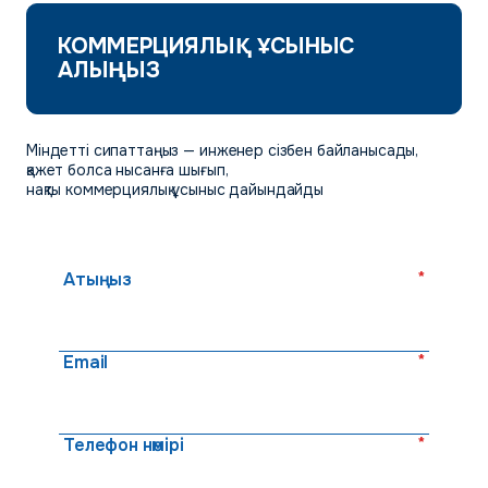
КОММЕРЦИЯЛЫҚ ҰСЫНЫС
АЛЫҢЫЗ
Міндетті сипаттаңыз — инженер сізбен байланысады,
қажет болса нысанға шығып,
нақты коммерциялық ұсыныс дайындайды
*
Атыңыз
*
Email
*
Телефон нөмірі