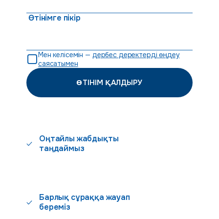
Өтінімге пікір
Мен келісемін —
дербес деректерді өңдеу
саясатымен
ӨТІНІМ ҚАЛДЫРУ
Оңтайлы жабдықты
таңдаймыз
Барлық сұраққа жауап
береміз