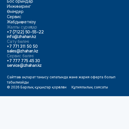
Бос орындар
Инжиниринг
Өнімдер
Сервис
Жабдық жеткізу
Жалпы сұрақтар
+7 (7122) 50–55–22
info@zhahan.kz
Сату бөлімі
+7 771 311 50 50
sales@zhahan.kz
Сервис бөлімі
+7 777 775 45 30
service@zhahan.kz
Сайттағы ақпарат танысу сипатында және жария оферта болып
табылмайды
© 2026 Барлық құқықтар қорғалған
Құпиялылық саясаты