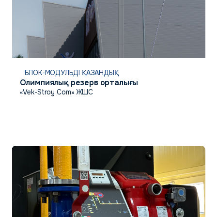
БЛОК-МОДУЛЬДІ ҚАЗАНДЫҚ
Олимпиялық резерв орталығы
«Vek-Stroy Com» ЖШС