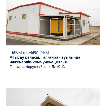
БЛОКТЫҚ ЖЫЛУ ПУНКТІ
Атырау қаласы, Талғайран ауылында
инженерлік-коммуникациялық
инфрақұрылымды салу
Тапсырыс беруші: «Болат-Д» ЖШС