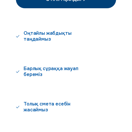
Оңтайлы жабдықты
таңдаймыз
Барлық сұраққа жауап
береміз
Толық смета есебін
жасаймыз