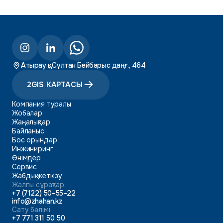
Атырау қ., Сұлтан Бейбарыс даңғ., 464
2GIS КАРТАСЫ
Компания туралы
Жобалар
Жаңалықтар
Байланыс
Бос орындар
Инжиниринг
Өнімдер
Сервис
Жабдық жеткізу
Жалпы сұрақтар
+7 (7122) 50–55–22
info@zhahan.kz
Сату бөлімі
+7 771 311 50 50