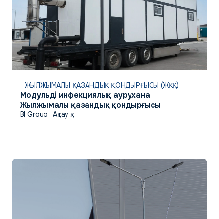
ЖЫЛЖЫМАЛЫ ҚАЗАНДЫҚ ҚОНДЫРҒЫСЫ (ЖҚҚ)
Модульді инфекциялық аурухана |
Жылжымалы қазандық қондырғысы
BI Group · Ақтау қ.