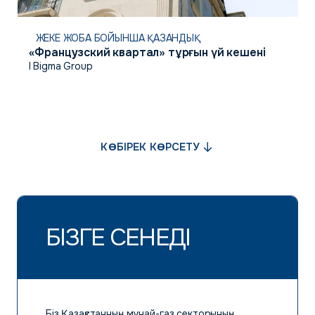
ЖЕКЕ ЖОБА БОЙЫНША ҚАЗАНДЫҚ
«Французский квартал» тұрғын үй кешені
I Bigma Group
КӨБІРЕК КӨРСЕТУ
БІЗГЕ СЕНЕДІ
Біз Қазақстанның мұнай-газ секторының,