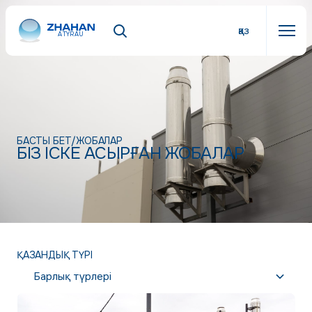
қаз
ATYRAU
БАСТЫ БЕТ
/
ЖОБАЛАР
БІЗ ІСКЕ АСЫРҒАН ЖОБАЛАР
ҚАЗАНДЫҚ ТҮРІ