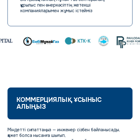
құрылыс пен өнеркәсіптің жетекші
компанияларымен жұмыс істейміз
КОММЕРЦИЯЛЫҚ ҰСЫНЫС
АЛЫҢЫЗ
Міндетті сипаттаңыз — инженер сізбен байланысады,
қажет болса нысанға шығып,