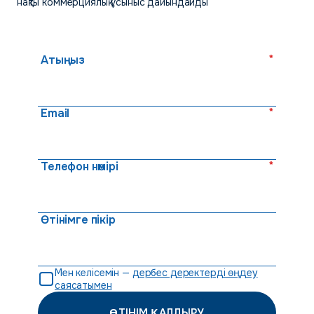
нақты коммерциялық ұсыныс дайындайды
*
Атыңыз
*
Email
*
Телефон нөмірі
Өтінімге пікір
Мен келісемін —
дербес деректерді өңдеу
саясатымен
ӨТІНІМ ҚАЛДЫРУ