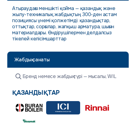
Атыраудағы меншікті қойма — қазандық және
жылу-техникалық жабдықтың 300-ден астам
позициясы үнемі қолжетімді: қазандықтар,
оттықтар, сорғылар, жапқыш арматура, шығын
материалдары. Өндірушілермен делдалсыз
тікелей келісімшарттар
Жабдық санаты
ҚАЗАНДЫҚТАР