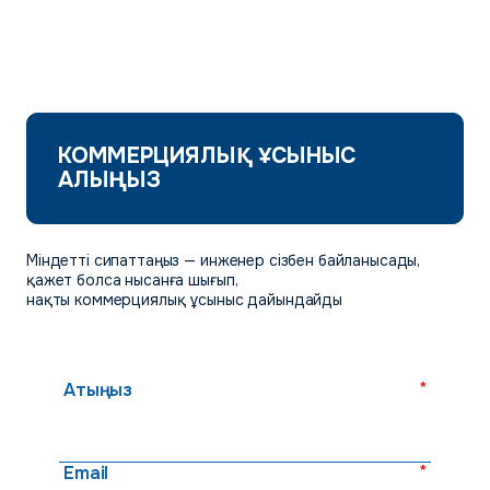
КОММЕРЦИЯЛЫҚ ҰСЫНЫС
АЛЫҢЫЗ
Міндетті сипаттаңыз — инженер сізбен байланысады,
қажет болса нысанға шығып,
нақты коммерциялық ұсыныс дайындайды
*
Атыңыз
*
Email