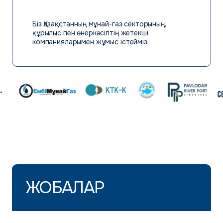
Біз Қазақстанның мұнай-газ секторының,
құрылыс пен өнеркәсіптің жетекші
компанияларымен жұмыс істейміз
ЖОБАЛАР