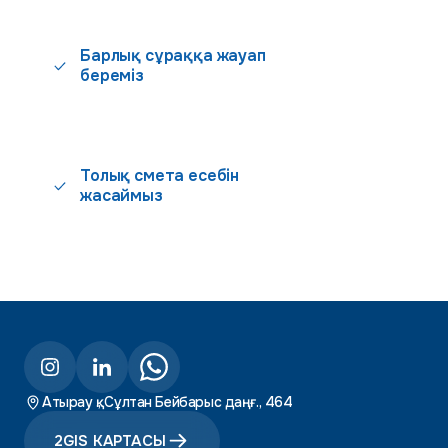
Барлық сұраққа жауап
береміз
Толық смета есебін
жасаймыз
Атырау қ., Сұлтан Бейбарыс даңғ., 464
2GIS КАРТАСЫ