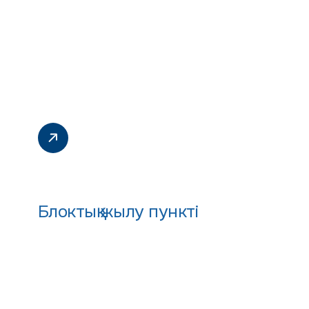
Блоктық жылу пункті