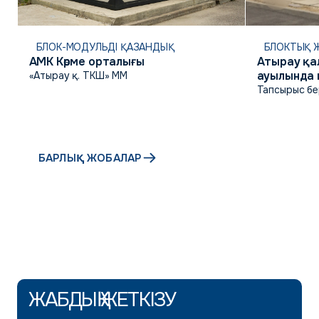
БЛОК-МОДУЛЬДІ ҚАЗАНДЫҚ
БЛОКТЫҚ Ж
АМК Көрме орталығы
Атырау қа
ауылында 
«Атырау қ. ТКШ» ММ
коммуник
Тапсырыс бе
инфрақұр
БАРЛЫҚ ЖОБАЛАР
ЖАБДЫҚ ЖЕТКІЗУ