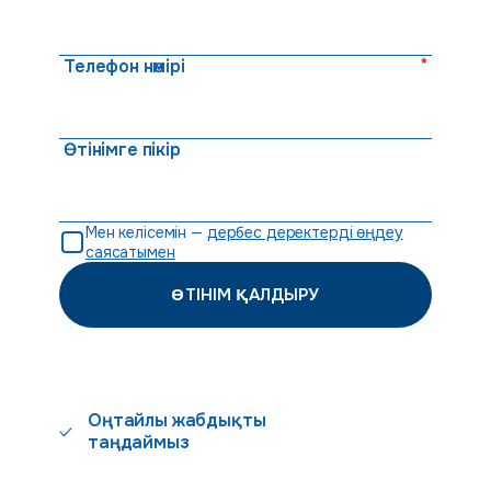
*
Телефон нөмірі
Өтінімге пікір
Мен келісемін —
дербес деректерді өңдеу
саясатымен
ӨТІНІМ ҚАЛДЫРУ
Оңтайлы жабдықты
таңдаймыз