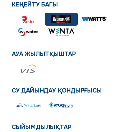
КЕҢЕЙТУ БАГЫ
АУА ЖЫЛЫТҚЫШТАР
СУ ДАЙЫНДАУ ҚОНДЫРҒЫСЫ
СЫЙЫМДЫЛЫҚТАР