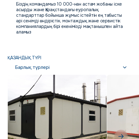
Біздің командамыз 10 000-нан астам жобаны іске
асырды және Қазақстандағы еуропалық
стандарттар бойынша жұмыс істейтін ең табысты
әрі сенімді өндірістік, монтаждық және сервистік
компаниялардың бірі екенімізді мақтанышпен айта
аламыз
ҚАЗАНДЫҚ ТҮРІ