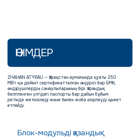
ӨНІМДЕР
ZHAHAN ATYRAU — Қазақстан аумағында қуаты 250
МВт-қа дейінгі сертификатталған өндірісі бар БМҚ
өндірушілердің санаулыларының бірі. Қазандық
белгіленген үлгідегі паспорты бар дайын бұйым
ретінде жеткізіледі және бөлек жоба әзірлеуді қажет
етпейді.
Блок-модульді қазандық