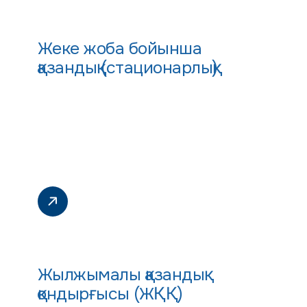
Жеке жоба бойынша
қазандық (стационарлық)
Жылжымалы қазандық
қондырғысы (ЖҚҚ)