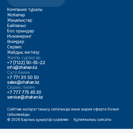
Компания туралы
Жобалар
Жаңалықтар
Байланыс
Бос орындар
Инжиниринг
Өнімдер
Сервис
Жабдық жеткізу
Жалпы сұрақтар
+7 (7122) 50–55–22
info@zhahan.kz
Сату бөлімі
+7 771 311 50 50
sales@zhahan.kz
Сервис бөлімі
+7 777 775 45 30
service@zhahan.kz
Сайттағы ақпарат танысу сипатында және жария оферта болып
табылмайды
© 2026 Барлық құқықтар қорғалған
Құпиялылық саясаты