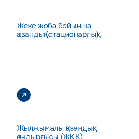
Жеке жоба бойынша
қазандық (стационарлық)
Жылжымалы қазандық
қондырғысы (ЖҚҚ)