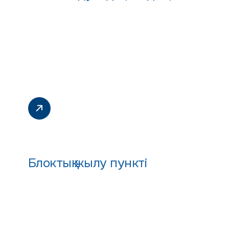
Блоктық жылу пункті