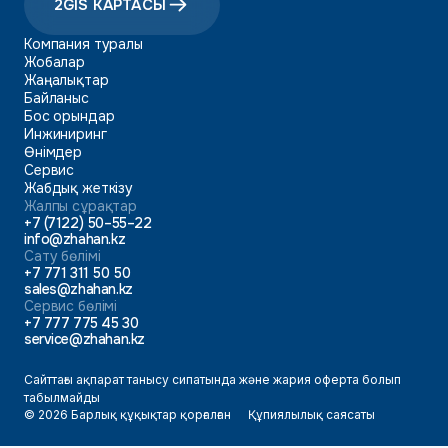
2GIS КАРТАСЫ
Компания туралы
Жобалар
Жаңалықтар
Байланыс
Бос орындар
Инжиниринг
Өнімдер
Сервис
Жабдық жеткізу
Жалпы сұрақтар
+7 (7122) 50–55–22
info@zhahan.kz
Сату бөлімі
+7 771 311 50 50
sales@zhahan.kz
Сервис бөлімі
+7 777 775 45 30
service@zhahan.kz
Сайттағы ақпарат танысу сипатында және жария оферта болып
табылмайды
© 2026 Барлық құқықтар қорғалған
Құпиялылық саясаты