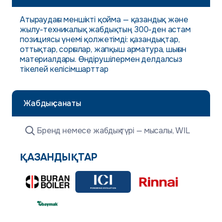
Атыраудағы меншікті қойма — қазандық және
жылу-техникалық жабдықтың 300-ден астам
позициясы үнемі қолжетімді: қазандықтар,
оттықтар, сорғылар, жапқыш арматура, шығын
материалдары. Өндірушілермен делдалсыз
тікелей келісімшарттар
Жабдық санаты
ҚАЗАНДЫҚТАР