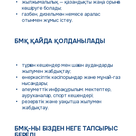
жылжымалылық — қазандықты жаңа орынға
көшіруге болады;
газбен, дизельмен немесе аралас
отынмен жұмыс істеу.
БМҚ ҚАЙДА ҚОЛДАНЫЛАДЫ
тұрғын кешендер мен шағын аудандарды
жылумен жабдықтау;
өнеркәсіптік кәсіпорындар және мұнай-газ
нысандары;
әлеуметтік инфрақұрылым: мектептер,
ауруханалар, спорт кешендері;
резервтік және уақытша жылумен
жабдықтау.
БМҚ-НЫ БІЗДЕН НЕГЕ ТАПСЫРЫС
БЕРЕДІ