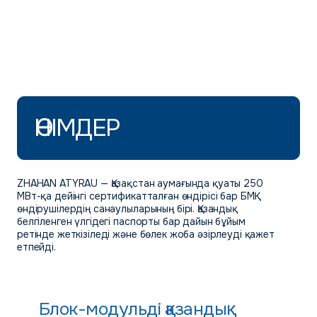
ӨНІМДЕР
ZHAHAN ATYRAU — Қазақстан аумағында қуаты 250
МВт-қа дейінгі сертификатталған өндірісі бар БМҚ
өндірушілердің санаулыларының бірі. Қазандық
белгіленген үлгідегі паспорты бар дайын бұйым
ретінде жеткізіледі және бөлек жоба әзірлеуді қажет
етпейді.
Блок-модульді қазандық