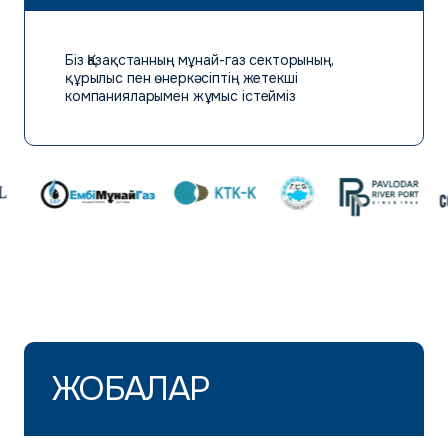
Біз Қазақстанның мұнай-газ секторының,
құрылыс пен өнеркәсіптің жетекші
компанияларымен жұмыс істейміз
ЖОБАЛАР