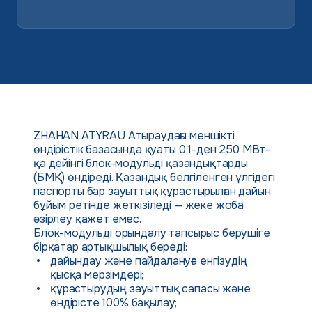
ZHAHAN ATYRAU Атыраудағы меншікті
өндірістік базасында қуаты 0,1-ден 250 МВт-
қа дейінгі блок-модульді қазандықтарды
(БМҚ) өндіреді. Қазандық белгіленген үлгідегі
паспорты бар зауыттық құрастырылған дайын
бұйым ретінде жеткізіледі — жеке жоба
әзірлеу қажет емес.
Блок-модульді орындалу тапсырыс берушіге
бірқатар артықшылық береді:
дайындау және пайдалануға енгізудің
қысқа мерзімдері;
құрастырудың зауыттық сапасы және
өндірісте 100% бақылау;