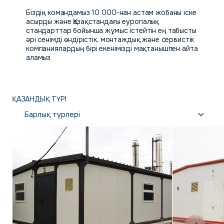
Біздің командамыз 10 000-нан астам жобаны іске
асырды және Қазақстандағы еуропалық
стандарттар бойынша жұмыс істейтін ең табысты
әрі сенімді өндірістік, монтаждық және сервистік
компаниялардың бірі екенімізді мақтанышпен айта
аламыз
ҚАЗАНДЫҚ ТҮРІ