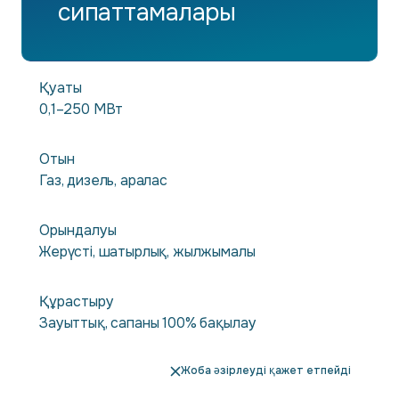
сипаттамалары
Қуаты
0,1–250 МВт
Отын
Газ, дизель, аралас
Орындалуы
Жерүсті, шатырлық, жылжымалы
Құрастыру
Зауыттық, сапаны 100% бақылау
Жоба әзірлеуді қажет етпейді