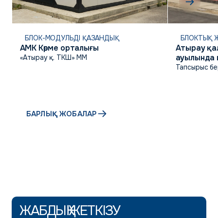
БЛОК-МОДУЛЬДІ ҚАЗАНДЫҚ
БЛОКТЫҚ Ж
АМК Көрме орталығы
Атырау қа
ауылында 
«Атырау қ. ТКШ» ММ
коммуник
Тапсырыс бе
инфрақұр
БАРЛЫҚ ЖОБАЛАР
ЖАБДЫҚ ЖЕТКІЗУ