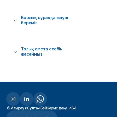
Барлық сұраққа жауап
береміз
Толық смета есебін
жасаймыз
Атырау қ., Сұлтан Бейбарыс даңғ., 464