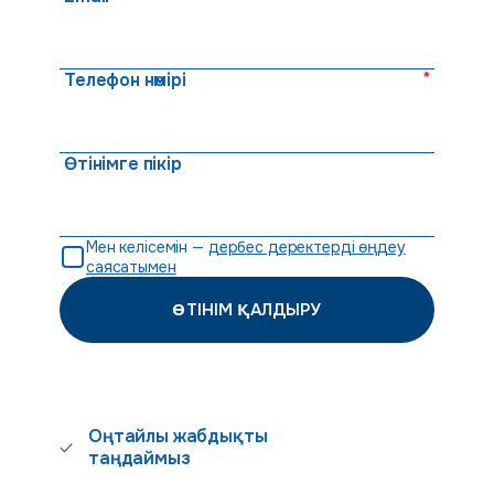
*
Телефон нөмірі
Өтінімге пікір
Мен келісемін —
дербес деректерді өңдеу
саясатымен
ӨТІНІМ ҚАЛДЫРУ
Оңтайлы жабдықты
таңдаймыз