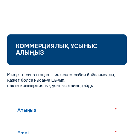
КОММЕРЦИЯЛЫҚ ҰСЫНЫС
АЛЫҢЫЗ
Міндетті сипаттаңыз — инженер сізбен байланысады,
қажет болса нысанға шығып,
нақты коммерциялық ұсыныс дайындайды
*
Атыңыз
*
Email