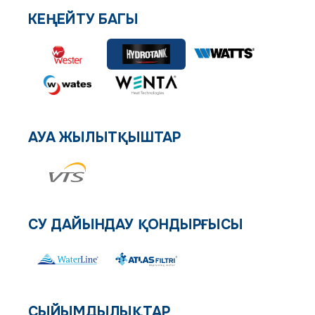
КЕҢЕЙТУ БАГЫ
АУА ЖЫЛЫТҚЫШТАР
СУ ДАЙЫНДАУ ҚОНДЫРҒЫСЫ
СЫЙЫМДЫЛЫҚТАР