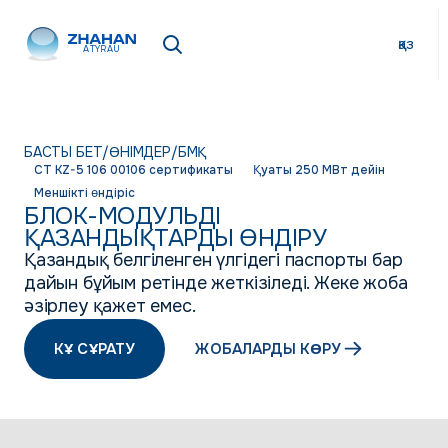
қаз
ATYRAU
БАСТЫ БЕТ
/
ӨНІМДЕР
/
БМҚ
СТ KZ-5 106 00106 сертификаты
Қуаты 250 МВт дейін
Меншікті өндіріс
БЛОК-МОДУЛЬДІ
ҚАЗАНДЫҚТАРДЫ ӨНДІРУ
Қазандық белгіленген үлгідегі паспорты бар
дайын бұйым ретінде жеткізіледі. Жеке жоба
әзірлеу қажет емес.
КҰ СҰРАТУ
ЖОБАЛАРДЫ КӨРУ