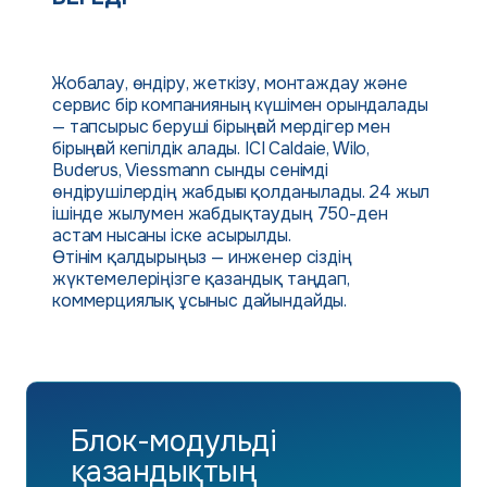
Жобалау, өндіру, жеткізу, монтаждау және
сервис бір компанияның күшімен орындалады
— тапсырыс беруші бірыңғай мердігер мен
бірыңғай кепілдік алады. ICI Caldaie, Wilo,
Buderus, Viessmann сынды сенімді
өндірушілердің жабдығы қолданылады. 24 жыл
ішінде жылумен жабдықтаудың 750-ден
астам нысаны іске асырылды.
Өтінім қалдырыңыз — инженер сіздің
жүктемелеріңізге қазандық таңдап,
коммерциялық ұсыныс дайындайды.
Блок-модульді
қазандықтың