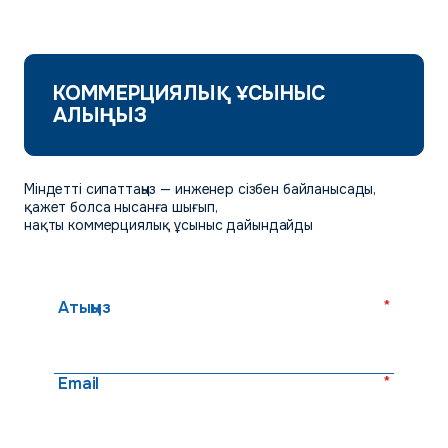
КОММЕРЦИЯЛЫҚ ҰСЫНЫС
АЛЫҢЫЗ
Міндетті сипаттаңыз — инженер сізбен байланысады,
қажет болса нысанға шығып,
нақты коммерциялық ұсыныс дайындайды
*
Атыңыз
*
Email