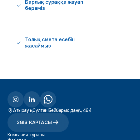
Барлық сұраққа жауап
береміз
Толық смета есебін
жасаймыз
Атырау қ., Сұлтан Бейбарыс даңғ., 464
2GIS КАРТАСЫ
Компания туралы