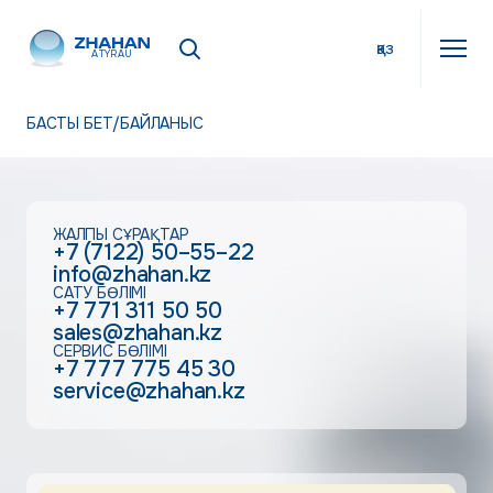
қаз
ATYRAU
БАСТЫ БЕТ
/
БАЙЛАНЫС
ЖАЛПЫ СҰРАҚТАР
+7 (7122) 50–55–22
info@zhahan.kz
САТУ БӨЛІМІ
+7 771 311 50 50
sales@zhahan.kz
СЕРВИС БӨЛІМІ
+7 777 775 45 30
service@zhahan.kz