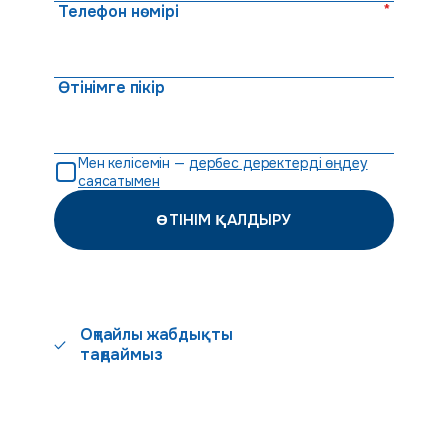
*
Телефон нөмірі
Өтінімге пікір
Мен келісемін —
дербес деректерді өңдеу
саясатымен
ӨТІНІМ ҚАЛДЫРУ
Оңтайлы жабдықты
таңдаймыз